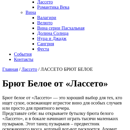
Лассето
Романтика Века
Вина
Валагири
Велюто
Вина серии Пасхальная
Долина Солнца
Нуца и Джадж
Сангрия
Феста
События
Контакты
Главная
/
Лассето
/
ЛАССЕТО БРЮТ БЕЛОЕ
Брют Белое от «Лассето»
Брют белое от «Лассето» — это хороший выбор для тех, кто
ищет сухое, освежающее игристое вино для особых случаев
или просто для приятного вечера.
Представьте себе: вы открываете бутылку брюта белого
«Лассето», и в бокале начинают играть тысячи маленьких
пузырьков. Этот танец пузырьков – предвестник
освежающего вкуса, который вот-вот раскроется. Аромат,