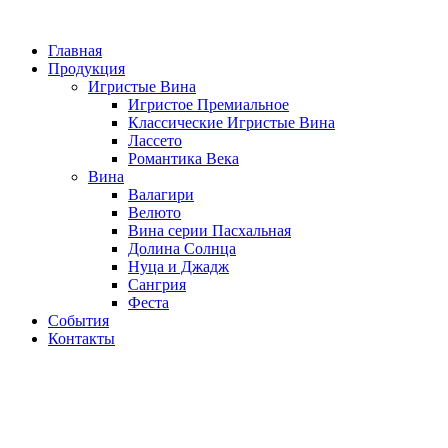
Перейти
к
Главная
содержимому
Продукция
Игристые Вина
Игристое Премиальное
Классические Игристые Вина
Лассето
Романтика Века
Вина
Валагири
Велюто
Вина серии Пасхальная
Долина Солнца
Нуца и Джадж
Сангрия
Феста
События
Контакты